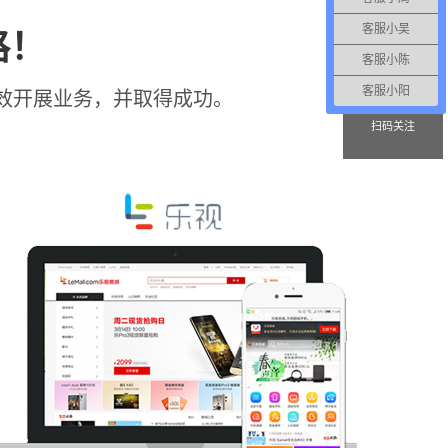
400-829-6218
客服小吴
路！
客服小陈
客服小阳
效开展业务，并取得成功。
扫码关注