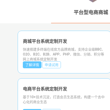
平台型电商商城
商城平台系统定制开发
新零售系统
快速搭建多终端在线官方品牌商城，支持企业级BBC、
打通企业线上线下、整体管理，快速实现新零售模式的
O2O、B2C、B2B、APP、PHP、微信、分销、积分等
一套全渠道零售系统
网上商城系统定制开发
了解详情
了解详情
申请试用
申请试用
电商平台系统定制开发
小程序新零售系统
基于10+技术沉淀，打造会员生态系统，构建一个去中
超会卖货的移动小程序商城支持多种分销模式，快速提
心化的商业生态
升业务收入