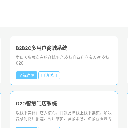
B2B2C多用户商城系统
O2O智慧零售系统
类似天猫或京东的商城平台,支持自营和商家入驻,支持
对品牌商门店打造出品牌的数字银行，为您实现品牌的
O2O
全数字化经营，驱动品牌智能发展
了解详情
了解详情
申请试用
申请试用
O2O智慧门店系统
全渠道O2O系统
以线下实体门店为核心，打通品牌线上线下渠道，解决
对接全渠道O2O商城系统，全面打通会员、库存、订
复杂的网店搭建、客户维护、营销策划、进销存管理等
单、产品、系 统支持按年付费和源码授权