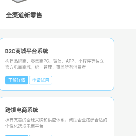
全渠道新零售
B2C商城平台系统
新零售多用户商城系统
构建品牌商、零售商PC、微信、APP、小程序等独立
自营、招商、批发、供货、分销、城市站点、区域代
官方电商商城，统一管理，覆盖所有消费者
理、 O2O门店 一套系统就可支持
了解详情
了解详情
申请试用
申请试用
跨境电商系统
全渠道门店零售系统
拥有完善的全球采购和供应体系，帮助企业搭建合适的
提供新零售线上化经营管理工具，只为让更多客户、多
个性化跨境电商平台
次到店消费，实现线上商城和线下门店的无缝融合